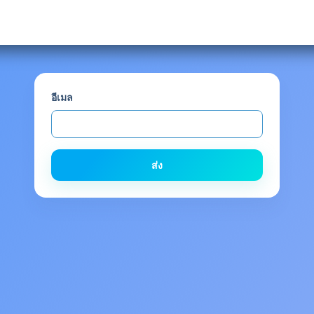
อีเมล
ส่ง